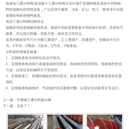
电液动三通分料阀,电动拨斗三通分料阀又名叫溜子是物料输送系统中控制物
料快速换向的理想设备，广泛应用于建材、冶金、矿山、轻工、粮食等行业固
体颗粒和粉状物料输送。
电动三通分料阀结构特点
该阀采用优质钢板焊接而成，根据不同的需要配备不同的执行机构，具有轻巧
耐磨，开位指示明确，切换方便，操作灵活等特点。
该系列阀按型号可分为侧三通溜子，正三通溜子，四通溜子。按驱动方式分
为：S手动，D电动，Z自动，Q气动，Y电液动。
分料器的维修及检修：
1、定期检查各传动部位的运行情况。
2、定期更换电动执行器减速器的润滑油，电动推杆的润滑脂，电液推杆的动
力油，以保证其机械部分不受损坏。
3、定期检查三、四通转轴处的密封状况，如发理密封问题请更换或填加石墨
填料。
4、定期检查电液推杆、气动推杆的活塞密封圈，以保证传动装置正常运行。
上一篇：
不锈钢三通分料换向阀
下一篇：没有了！