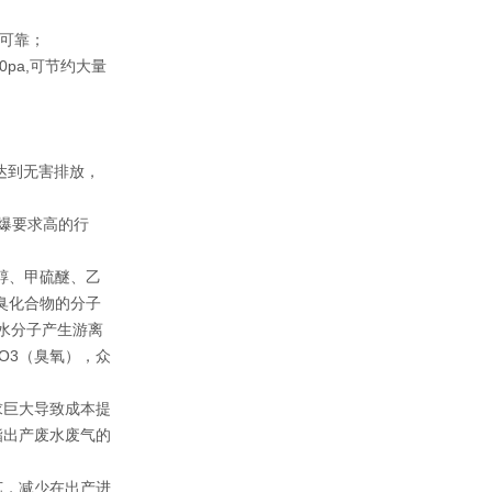
可靠；
pa,可节约大量
达到无害排放，
爆要求高的行
醇、甲硫醚、乙
臭化合物的分子
水分子产生游离
-O3（臭氧），众
求巨大导致成本提
酯出产废水废气的
艺，减少在出产进