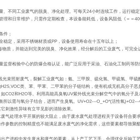
量、不同工业废气的脱臭、净化处理。可每天24小时连续工作，运行稳定
理和日常维护，只需作定期检查，本设备能耗低，设备风阻低《＝＝400
条件；
全稳定，采用不锈钢材质或PP，设备使用寿命在十五年以上；
有毒物质，并能达到完美的脱臭、净化效果，经分解后的工业废气，可完全
质量监督检验中心的防爆合格认证，能广泛应用于采油、石油化工制药等防
线光束照射废气，裂解工业废气如：氨、三甲胺、硫化氢、甲硫氢、甲硫
H2S,VOC类、苯、甲苯、二甲苯的分子链结构，使有机或无机高分子恶
如CO2和H2O等。利用高能高臭氧UV紫外线光束分解空气中的氧分子及
与氧分子结合，进而产生臭氧。UV+O2---O_+O*(活性氧)+O2--
其它刺激性异味有立竿见影的清除效果。
水废气处理水平开展的较大阻止，由于废水废气处理进程关于设备符合要
操作参数的控制精度也不能满足废水废气的净化需求，这些要素都导致聚
酯出产进程中发生废水和废气的要素，从上产工艺下手，合理优化反响工