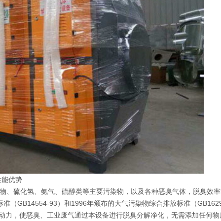
性能优势
机物、硫化氢、氨气、硫醇类等主要污染物，以及各种恶臭气体，脱臭效率*
B14554-93）和1996年颁布的大气污染物综合排放标准（GB16297
风动力，使恶臭、工业废气通过本设备进行脱臭分解净化，无需添加任何物