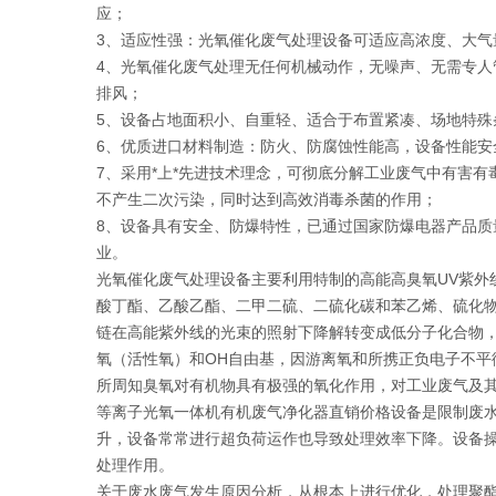
应；
3、适应性强：光氧催化废气处理设备可适应高浓度、大气
4、光氧催化废气处理无任何机械动作，无噪声、无需专人管
排风；
5、设备占地面积小、自重轻、适合于布置紧凑、场地特殊
6、优质进口材料制造：防火、防腐蚀性能高，设备性能安
7、采用*上*先进技术理念，可彻底分解工业废气中有害
不产生二次污染，同时达到高效消毒杀菌的作用；
8、设备具有安全、防爆特性，已通过国家防爆电器产品
业。
光氧催化废气处理设备主要利用特制的高能高臭氧UV紫外
酸丁酯、乙酸乙酯、二甲二硫、二硫化碳和苯乙烯、硫化物
链在高能紫外线的光束的照射下降解转变成低分子化合物，
氧（活性氧）和OH自由基，因游离氧和所携正负电子不平衡所以需
所周知臭氧对有机物具有极强的氧化作用，对工业废气及
等离子光氧一体机有机废气净化器直销价格设备是限制废
升，设备常常进行超负荷运作也导致处理效率下降。设备
处理作用。
关于废水废气发生原因分析，从根本上进行优化，处理聚