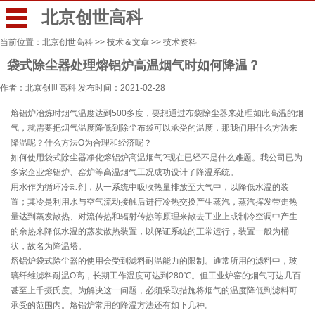
北京创世高科
当前位置：
北京创世高科
>>
技术＆文章
>>
技术资料
袋式除尘器处理熔铝炉高温烟气时如何降温？
作者：北京创世高科 发布时间：2021-02-28
熔铝炉冶炼时烟气温度达到500多度，要想通过布袋除尘器来处理如此高温的烟
气，就需要把烟气温度降低到除尘布袋可以承受的温度，那我们用什么方法来
降温呢？什么方法O为合理和经济呢？
如何使用袋式除尘器净化熔铝炉高温烟气?现在已经不是什么难题。我公司已为
多家企业熔铝炉、窑炉等高温烟气工况成功设计了降温系统。
用水作为循环冷却剂，从一系统中吸收热量排放至大气中，以降低水温的装
置；其冷是利用水与空气流动接触后进行冷热交换产生蒸汽，蒸汽挥发带走热
量达到蒸发散热、对流传热和辐射传热等原理来散去工业上或制冷空调中产生
的余热来降低水温的蒸发散热装置，以保证系统的正常运行，装置一般为桶
状，故名为降温塔。
熔铝炉袋式除尘器的使用会受到滤料耐温能力的限制。通常所用的滤料中，玻
璃纤维滤料耐温O高，长期工作温度可达到280℃。但工业炉窑的烟气可达几百
甚至上千摄氏度。为解决这一问题，必须采取措施将烟气的温度降低到滤料可
承受的范围内。熔铝炉常用的降温方法还有如下几种。