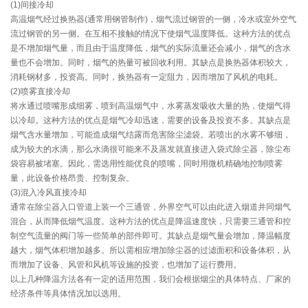
(1)间接冷却
高温烟气经过换热器(通常用钢管制作)，烟气流过钢管的一侧，冷水或室外空气
流过钢管的另一侧。在互相不接触的情况下使烟气温度降低。这种方法的优点
是不增加烟气量，而且由于温度降低，烟气的实际流量还会减小，烟气的含水
量也不会增加。同时，烟气的热量可被回收利用。其缺点是换热器体积较大，
消耗钢材多，投资高。同时，换热器有一定阻力，因而增加了风机的电耗。
(2)喷雾直接冷却
将水通过喷嘴形成细雾，喷到高温烟气中，水雾蒸发吸收大量的热，使烟气得
以冷却。这种方法的优点是烟气冷却迅速，需要的设备及投资不多。其缺点是
烟气含水量增加，可能造成烟气结露而危害除尘滤袋。若喷出的水雾不够细，
成为较大的水滴，那么水滴很可能来不及蒸发就直接进入袋式除尘器，除尘布
袋容易被堵塞。因此，需选用性能优良的喷嘴，同时用微机精确地控制喷雾
量，此设备价格昂贵、控制复杂。
(3)混入冷风直接冷却
通常在除尘器入口管道上装一个三通管，外界空气可以由此进入烟道并同烟气
混合，从而降低烟气温度。这种方法的优点是降温速度快，只需要三通管和控
制空气流量的阀门等一些简单的部件即可。其缺点是烟气量会增加，降温幅度
越大，烟气体积增加越多。所以需相应增加除尘器的过滤面积和设备体积，从
而增加了设备、风管和风机等设施的投资，也增加了运行费用。
以上几种降温方法各有一定的适用范围，我们会根据烟尘的具体特点、厂家的
经济条件等具体情况加以选用。