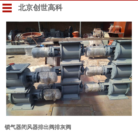
北京创世高科
锁气器闭风器排出阀排灰阀