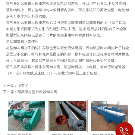
锁气器闭风器排出阀排灰阀普通型电动卸灰阀：可以用在80度以下及常温的
通常物料上，可以连续均匀向输料管内供料，而在系统和分离收尘部，电动卸
灰阀可以作为卸料器功能。
锁气器闭风器排出阀排灰阀YJD-H型星型卸灰阀星型卸灰阀的上,下法兰口基
本是方形或圆形,A为方形,B为圆形,可以由用户选择.耐磨损封闭型转子叶轮该
型星型卸灰阀特点是移子叶片的端部带用特殊耐磨材料制成.
星型卸灰阀正常使用
星型卸灰阀加工的铸件再厚也无法避免壳体磨损，因为星型卸灰阀的叶子转轮
是固定不变的，叶轮和壳体是固定的间隙，物料在运转的过程中会时时摩擦壳
体，形成磨损。解决卸料器磨损的问题是决定卸料器寿命长短的关键。
锁气器闭风器排出阀排灰阀卸灰阀（星型卸料器）由电机、齿差行星减速器
（X）或针纶摆线减速机（Z）与转龙式卸料器三部分组成。
上一篇：没有了！
下一篇：
耐高温星型卸料器卸灰阀